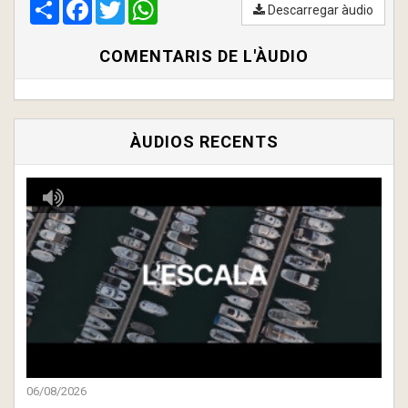
Compartir
00:00
Facebook
/
00:00
Twitter
WhatsApp
Descarregar àudio
COMENTARIS DE L'ÀUDIO
ÀUDIOS RECENTS
06/08/2026