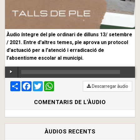
Àudio íntegre del ple ordinari de dilluns 13/ setembre
/ 2021. Entre d'altres temes, ple aprova un protocol
d'actuació per a l'atenció i erradicació de
l'absentisme escolar al municipi.
Compartir
00:00
Facebook
/
00:00
Twitter
WhatsApp
Descarregar àudio
COMENTARIS DE L'ÀUDIO
ÀUDIOS RECENTS