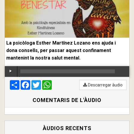
La psicòloga Esther Martínez Lozano ens ajuda i
dona consells, per passar aquest confinament
mantenint la nostra salut mental.
Compartir
00:00
Facebook
/
00:00
Twitter
WhatsApp
Descarregar àudio
COMENTARIS DE L'ÀUDIO
ÀUDIOS RECENTS