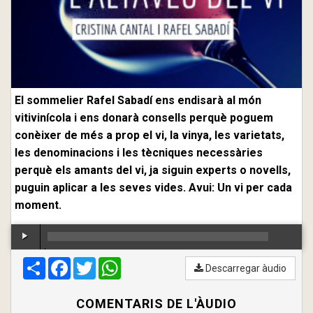
El sommelier Rafel Sabadí ens endisarà al món
vitivinícola i ens donarà consells perquè poguem
conèixer de més a prop el vi, la vinya, les varietats,
les denominacions i les tècniques necessàries
perquè els amants del vi, ja siguin experts o novells,
puguin aplicar a les seves vides. Avui: Un vi per cada
moment.
Compartir
00:00
Facebook
/
00:00
Twitter
WhatsApp
Descarregar àudio
COMENTARIS DE L'ÀUDIO