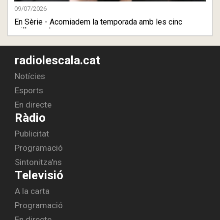
09/07/2026
En Sèrie - Acomiadem la temporada amb les cinc
millors estrene ...
radiolescala.cat
Notícies
Esports
En directe
Ràdio
Publicitat
Programació
Sintonitza'ns
Televisió
A la carta
Programació
En directe