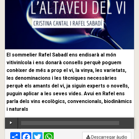
El sommelier Rafel Sabadí ens endisarà al món
vitivinícola i ens donarà consells perquè poguem
conèixer de més a prop el vi, la vinya, les varietats,
les denominacions i les tècniques necessàries
perquè els amants del vi, ja siguin experts o novells,
puguin aplicar a les seves vides. Avui en Rafel ens
parla dels vins ecològics, convencionals, biodinàmics
i naturals
Compartir
00:00
Facebook
/
00:00
Twitter
WhatsApp
Descarregar àudio