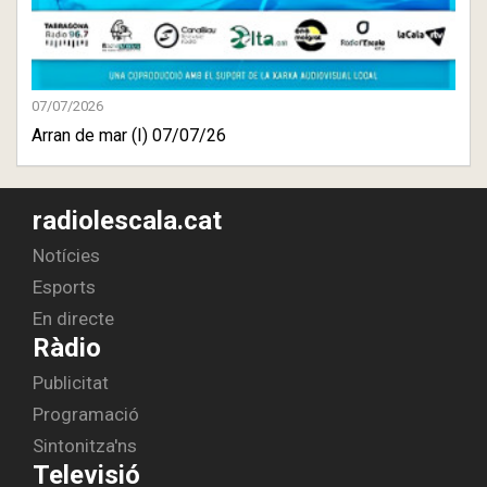
07/07/2026
Arran de mar (I) 07/07/26
radiolescala.cat
Notícies
Esports
En directe
Ràdio
Publicitat
Programació
Sintonitza'ns
Televisió