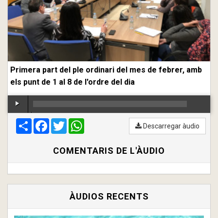
Primera part del ple ordinari del mes de febrer, amb
els punt de 1 al 8 de l'ordre del dia
Compartir
00:00
Facebook
/
00:00
Twitter
WhatsApp
Descarregar àudio
COMENTARIS DE L'ÀUDIO
ÀUDIOS RECENTS